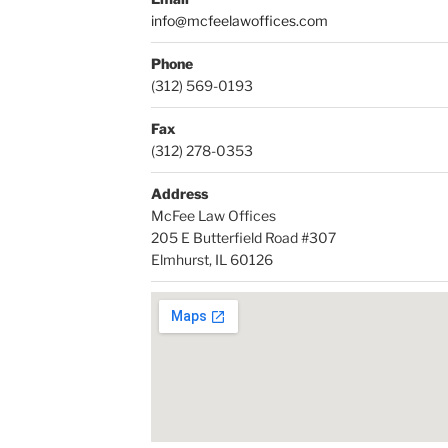
info@mcfeelawoffices.com
Phone
(312) 569-0193
Fax
(312) 278-0353
Address
McFee Law Offices
205 E Butterfield Road #307
Elmhurst, IL 60126