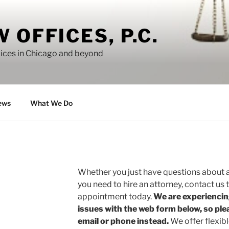
 OFFICES, P.C.
vices in Chicago and beyond
ews
What We Do
Whether you just have questions about a
you need to hire an attorney, contact us
appointment today.
We are experienci
issues with the web form below, so plea
email or phone instead.
We offer flexib